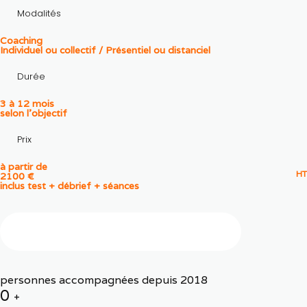
Modalités
Coaching
Individuel ou collectif / Présentiel ou distanciel
Durée
3 à 12 mois
selon l'objectif
Prix
à partir de
HT
2100 €
inclus test + débrief + séances
er
Demander un 1
échange confidentiel
personnes accompagnées depuis 2018
0
+