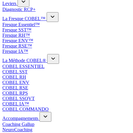
Leviers
Diagnostic RCP+
La Fresque COBEL™
Fresque Essentiel™
Fresque SST™
Fresque RH™
Fresque ENV™
Fresque RSE™
Fresque IA™
La Méthode COBEL®
COBEL ESSENTIEL
COBEL SST
COBEL RH
COBEL ENV
COBEL RSE
COBEL RPS
COBEL SSQVT
COBEL IA™
COBEL COMMANDO
Accompagnements
Coaching Gallup
NeuroCoaching