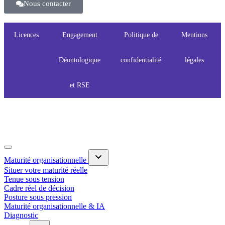
Nous contacter
Licences
Engagement
Politique de
Mentions
Déontologique
confidentialité
légales
et RSE
Maturité organisationnelle
Situer votre maturité réelle
Tenue sous tension
Cadre réel de décision
Posture sous pression
Maturité organisationnelle & IA
Diagnostic