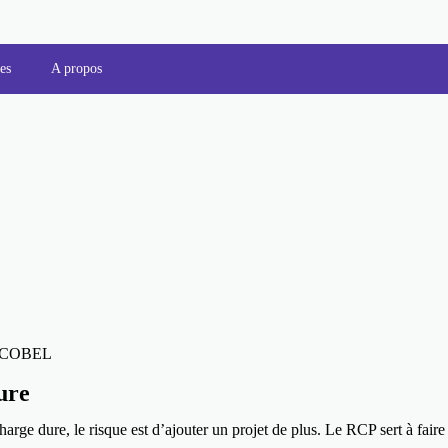
es
A propos
ec COBEL
ure
ge dure, le risque est d’ajouter un projet de plus. Le RCP sert à faire l’