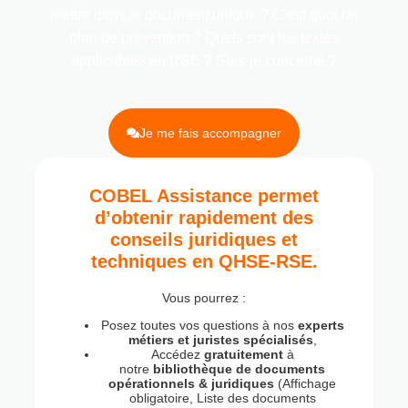
mettre dans le document unique ? C’est quoi un
plan de prévention ? Quels sont les textes
applicables en RSE ? Suis-je concerné ?
Je me fais accompagner
COBEL Assistance permet
d’obtenir rapidement des
conseils juridiques et
techniques en QHSE-RSE.
Vous pourrez :
Posez toutes vos questions à nos
experts
métiers et juristes spécialisés
,
Accédez
gratuitement
à
notre
bibliothèque de documents
opérationnels & juridiques
(Affichage
obligatoire, Liste des documents