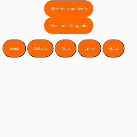
Réserver une démo
Voir tous les agents
Sirius
Octave
Nora
Émile
Gaïa