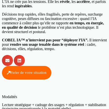
L’IA ne crée pas les tensions. Elle les
révèle
, les
accélère
, et parfois
les rend
ingérables
.
Décisions trop rapides, rôles fragilisés, perte de repères, surcharge
cognitive, peurs diffuses ou fascination excessive : quand l’IA
commence à coûter plus qu’elle ne rapporte
en temps, en énergie,
en qualité de décision
le problème n’est plus technologique. Il
devient structurel et postural.
COBEL IA™ n’intervient pas pour “déployer l’IA”.
Il intervient
pour
rendre son usage tenable dans le système réel
: cadre,
décisions, rôles, régulation, tempo.
Parler de votre situation
Modalités
Lecture stratégique + cadrage des usages + régulation + stabilisation
(trajectoire proportionnée à la maturité réelle)