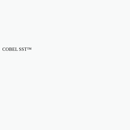
COBEL SST™