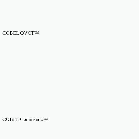
COBEL QVCT™
COBEL Commando™