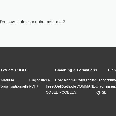
’en savoir plus sur notre méthode ?
Leviers COBEL
Coaching & Formations
Lien
Maturité
Diagnostic
La
Coaching
La
NeuroCoaching
COBEL
La
Accompag
Notr
1/4
organisationnelle
RCP+
Fresque
Gallup
Méthode
COMMANDO
machine
miss
séc
COBEL™
COBEL®
QHSE