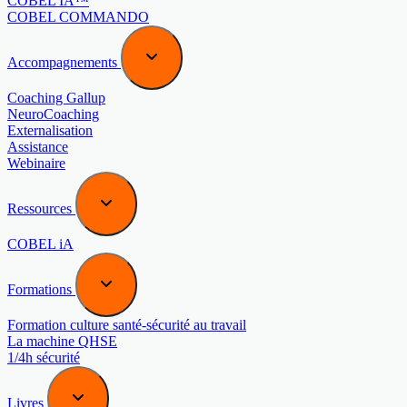
COBEL IA™
COBEL COMMANDO
Accompagnements
Coaching Gallup
NeuroCoaching
Externalisation
Assistance
Webinaire
Ressources
COBEL iA
Formations
Formation culture santé-sécurité au travail
La machine QHSE
1/4h sécurité
Livres