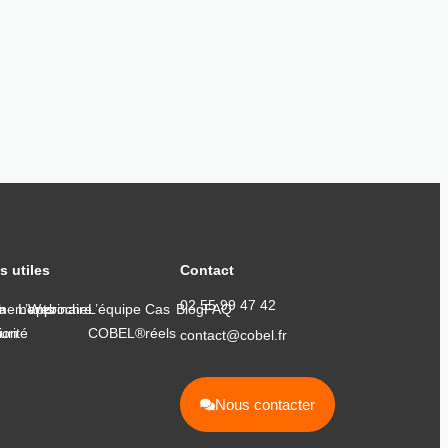
s utiles
Contact
02 55 99 47 42
nements
e
h
L’approche
Webinaire
L’équipe
Cas
Blog
FAQ
ion
urité
COBEL®
réels
contact@cobel.fr
Nous contacter