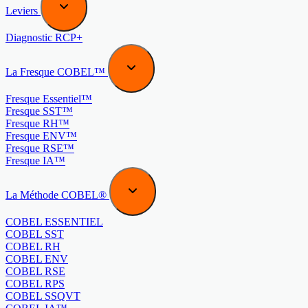
Leviers
Diagnostic RCP+
La Fresque COBEL™
Fresque Essentiel™
Fresque SST™
Fresque RH™
Fresque ENV™
Fresque RSE™
Fresque IA™
La Méthode COBEL®
COBEL ESSENTIEL
COBEL SST
COBEL RH
COBEL ENV
COBEL RSE
COBEL RPS
COBEL SSQVT