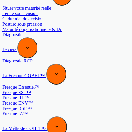
Situer votre maturité réelle
Tenue sous tension
Cadre réel de décision
Posture sous pression
Maturité organisationnelle & IA
Diagnostic
Leviers
Diagnostic RCP+
La Fresque COBEL™
Fresque Essentiel™
Fresque SST™
Fresque RH™
Fresque ENV™
Fresque RSE™
Fresque IA™
La Méthode COBEL®