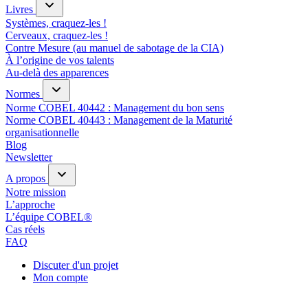
Livres
Systèmes, craquez-les !
Cerveaux, craquez-les !
Contre Mesure (au manuel de sabotage de la CIA)
À l’origine de vos talents
Au-delà des apparences
Normes
Norme COBEL 40442 : Management du bon sens
Norme COBEL 40443 : Management de la Maturité
organisationnelle
Blog
Newsletter
A propos
Notre mission
L’approche
L’équipe COBEL®
Cas réels
FAQ
Discuter d'un projet
Mon compte