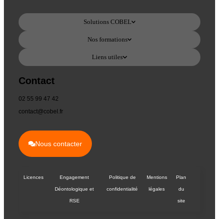
Solutions COBEL
Nos formations
Liens utiles
Contact
02 55 99 47 42
contact@cobel.fr
Nous contacter
Licences
Engagement
Politique de
Mentions
Plan
Déontologique et
confidentialité
légales
du
RSE
site