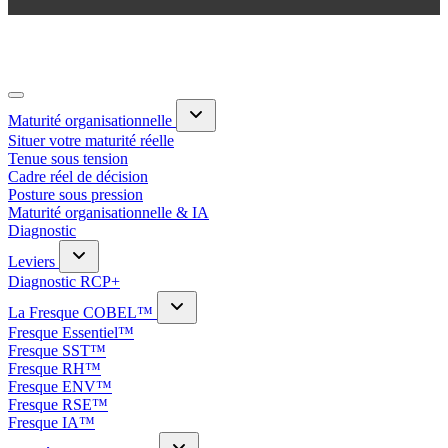
Maturité organisationnelle
Situer votre maturité réelle
Tenue sous tension
Cadre réel de décision
Posture sous pression
Maturité organisationnelle & IA
Diagnostic
Leviers
Diagnostic RCP+
La Fresque COBEL™
Fresque Essentiel™
Fresque SST™
Fresque RH™
Fresque ENV™
Fresque RSE™
Fresque IA™