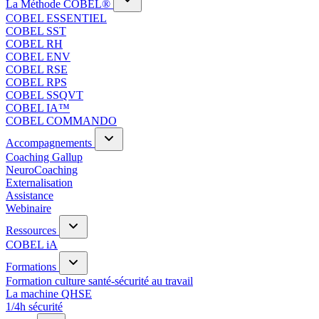
La Méthode COBEL®
COBEL ESSENTIEL
COBEL SST
COBEL RH
COBEL ENV
COBEL RSE
COBEL RPS
COBEL SSQVT
COBEL IA™
COBEL COMMANDO
Accompagnements
Coaching Gallup
NeuroCoaching
Externalisation
Assistance
Webinaire
Ressources
COBEL iA
Formations
Formation culture santé-sécurité au travail
La machine QHSE
1/4h sécurité