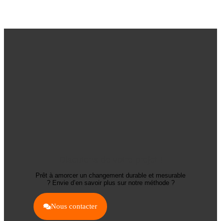
Discutons de votre projet !
Prêt à amorcer un changement durable et mesurable
? Envie d’en savoir plus sur notre méthode ?
Nous contacter