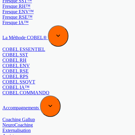
Fresque SST™
Fresque RH™
Fresque ENV™
Fresque RSE™
Fresque IA™
La Méthode COBEL®
COBEL ESSENTIEL
COBEL SST
COBEL RH
COBEL ENV
COBEL RSE
COBEL RPS
COBEL SSQVT
COBEL IA™
COBEL COMMANDO
Accompagnements
Coaching Gallup
NeuroCoaching
Externalisation