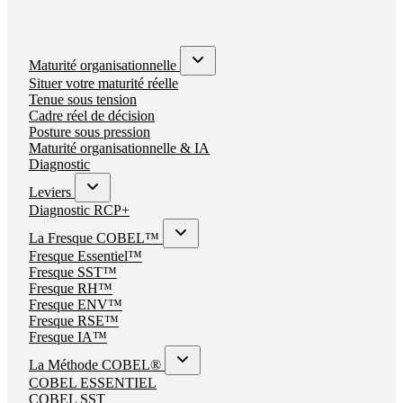
Maturité organisationnelle
Situer votre maturité réelle
Tenue sous tension
Cadre réel de décision
Posture sous pression
Maturité organisationnelle & IA
Diagnostic
Leviers
Diagnostic RCP+
La Fresque COBEL™
Fresque Essentiel™
Fresque SST™
Fresque RH™
Fresque ENV™
Fresque RSE™
Fresque IA™
La Méthode COBEL®
COBEL ESSENTIEL
COBEL SST