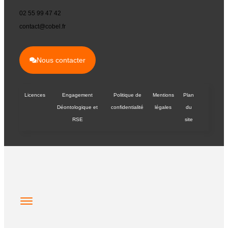
02 55 99 47 42
contact@cobel.fr
Nous contacter
Licences
Engagement
Politique de
Mentions
Plan
Déontologique et
confidentialité
légales
du
RSE
site