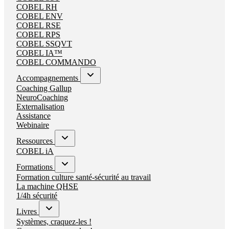
COBEL RH
COBEL ENV
COBEL RSE
COBEL RPS
COBEL SSQVT
COBEL IA™
COBEL COMMANDO
Accompagnements
Coaching Gallup
NeuroCoaching
Externalisation
Assistance
Webinaire
Ressources
COBEL iA
Formations
Formation culture santé-sécurité au travail
La machine QHSE
1/4h sécurité
Livres
Systèmes, craquez-les !