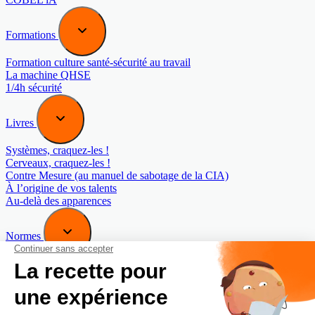
Formations
Formation culture santé-sécurité au travail
La machine QHSE
1/4h sécurité
Livres
Systèmes, craquez-les !
Cerveaux, craquez-les !
Contre Mesure (au manuel de sabotage de la CIA)
À l’origine de vos talents
Au-delà des apparences
Normes
Norme COBEL 40442 : Management du bon sens
Norme COBEL 40443 : Management de la Maturité
organisationnelle
Blog
Newsletter