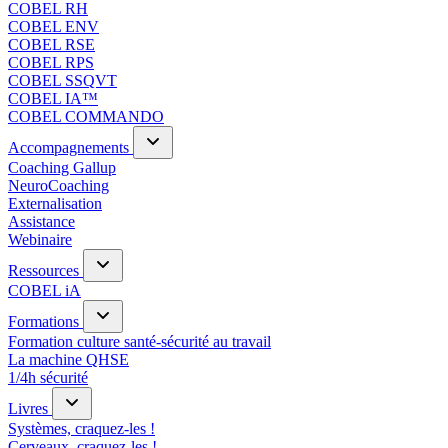
COBEL RH
COBEL ENV
COBEL RSE
COBEL RPS
COBEL SSQVT
COBEL IA™
COBEL COMMANDO
Accompagnements
Coaching Gallup
NeuroCoaching
Externalisation
Assistance
Webinaire
Ressources
COBEL iA
Formations
Formation culture santé-sécurité au travail
La machine QHSE
1/4h sécurité
Livres
Systèmes, craquez-les !
Cerveaux, craquez-les !