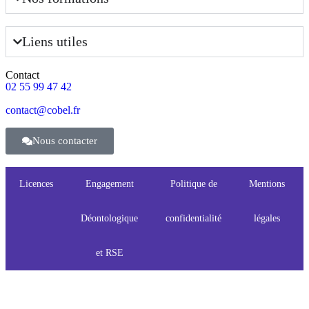
Liens utiles
Contact
02 55 99 47 42
contact@cobel.fr
Nous contacter
Licences
Engagement
Politique de
Mentions
Déontologique
confidentialité
légales
et RSE