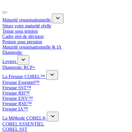
Maturité organisationnelle
Situer votre maturité réelle
Tenue sous tension
Cadre réel de décision
Posture sous pression
Maturité organisationnelle & IA
Diagnostic
Leviers
Diagnostic RCP+
La Fresque COBEL™
Fresque Essentiel™
Fresque SST™
Fresque RH™
Fresque ENV™
Fresque RSE™
Fresque IA™
La Méthode COBEL®
COBEL ESSENTIEL
COBEL SST