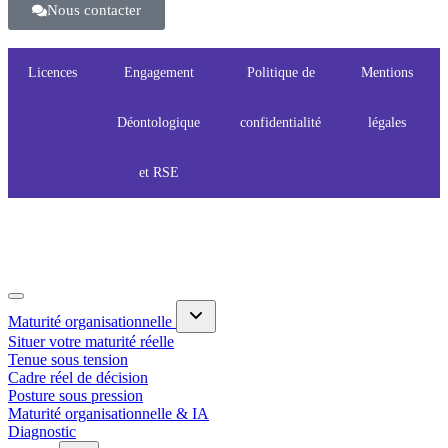
Nous contacter
Licences
Engagement
Politique de
Mentions
Déontologique
confidentialité
légales
et RSE
Maturité organisationnelle
Situer votre maturité réelle
Tenue sous tension
Cadre réel de décision
Posture sous pression
Maturité organisationnelle & IA
Diagnostic