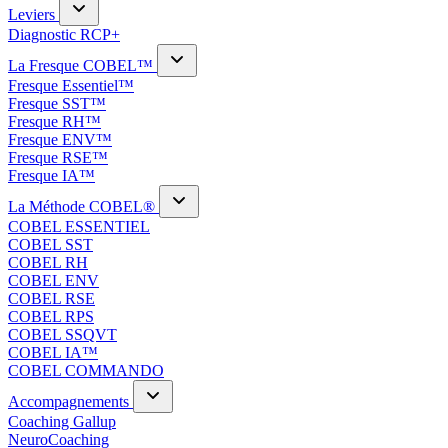
Leviers
Diagnostic RCP+
La Fresque COBEL™
Fresque Essentiel™
Fresque SST™
Fresque RH™
Fresque ENV™
Fresque RSE™
Fresque IA™
La Méthode COBEL®
COBEL ESSENTIEL
COBEL SST
COBEL RH
COBEL ENV
COBEL RSE
COBEL RPS
COBEL SSQVT
COBEL IA™
COBEL COMMANDO
Accompagnements
Coaching Gallup
NeuroCoaching