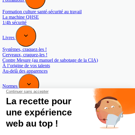
Formation culture santé-sécurité au travail
La machine QHSE
1/4h sécurité
Livres
Systèmes, craquez-les !
Cerveaux, craquez-les !
Contre Mesure (au manuel de sabotage de la CIA)
À l’origine de vos talents
Au-delà des apparences
Normes
Norme COBEL 40442 : Management du bon sens
Norme COBEL 40443 : Management de la Maturité
organisationnelle
Blog
Newsletter
A propos