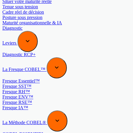
Situer votre maturité réelle
Tenue sous tension
Cadre réel de décision
Posture sous pression
Maturité organisationnelle & IA
Diagnostic
Leviers
Diagnostic RCP+
La Fresque COBEL™
Fresque Essentiel™
Fresque SST™
Fresque RH™
Fresque ENV™
Fresque RSE™
Fresque IA™
La Méthode COBEL®