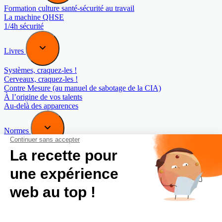
Formation culture santé-sécurité au travail
La machine QHSE
1/4h sécurité
Livres
Systèmes, craquez-les !
Cerveaux, craquez-les !
Contre Mesure (au manuel de sabotage de la CIA)
À l’origine de vos talents
Au-delà des apparences
Normes
Norme COBEL 40442 : Management du bon sens
Norme COBEL 40443 : Management de la Maturité
organisationnelle
Blog
Newsletter
A propos