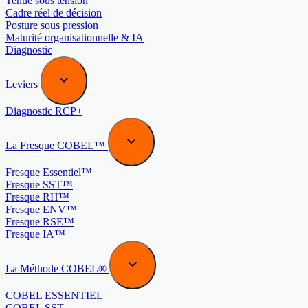
Tenue sous tension
Cadre réel de décision
Posture sous pression
Maturité organisationnelle & IA
Diagnostic
Leviers
Diagnostic RCP+
La Fresque COBEL™
Fresque Essentiel™
Fresque SST™
Fresque RH™
Fresque ENV™
Fresque RSE™
Fresque IA™
La Méthode COBEL®
COBEL ESSENTIEL
COBEL SST