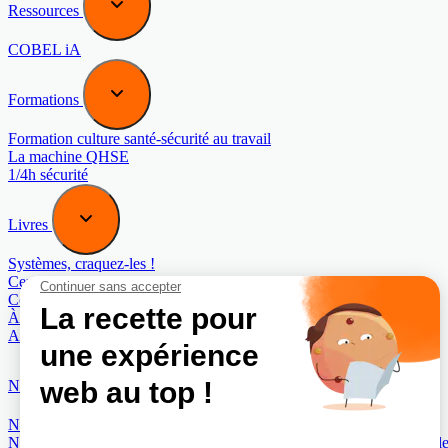
Ressources
COBEL iA
Formations
Formation culture santé-sécurité au travail
La machine QHSE
1/4h sécurité
Livres
Systèmes, craquez-les !
Cerveaux, craquez-les !
Contre Mesure (au manuel de sabotage de la CIA)
À l’origine de vos talents
Au-delà des apparences
Normes
Norme COBEL 40442 : Management du bon sens
Norme COBEL 40443 : Management de la Maturité organisationnell