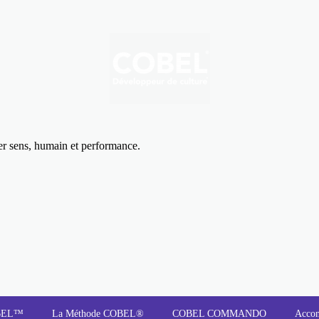
uer sens, humain et performance.
OBEL™
La Méthode COBEL®
COBEL COMMANDO
Acco