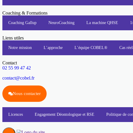
Coaching & Formations
Coaching Gallup
NeuroCoaching
La machine QHSE
1
Liens utiles
Notre mission
L’approche
L’équipe COBEL®
Cas réel
Contact
02 55 99 47 42
contact@cobel.fr
Nous contacter
Licences
Engagement Déontologique et RSE
Politique de con