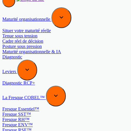
Maturité organisationnelle
Situer votre maturité réelle
Tenue sous tension
Cadre réel de décision
Posture sous pression
Maturité organisationnelle & IA
Diagnostic
Leviers
Diagnostic RCP+
La Fresque COBEL™
Fresque Essentiel™
Fresque SST™
Fresque RH™
Fresque ENV™
Fresque RSE™