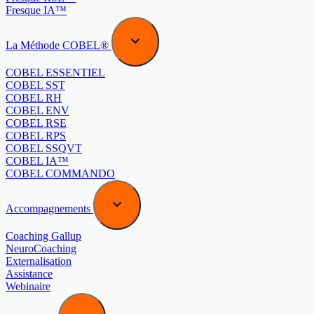
Fresque IA™
La Méthode COBEL®
COBEL ESSENTIEL
COBEL SST
COBEL RH
COBEL ENV
COBEL RSE
COBEL RPS
COBEL SSQVT
COBEL IA™
COBEL COMMANDO
Accompagnements
Coaching Gallup
NeuroCoaching
Externalisation
Assistance
Webinaire