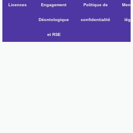
Licences
Engagement
Politique de
Ment
Déontologique
confidentialité
léga
et RSE