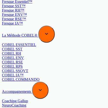
Fresque Essentiel™
Fresque SST™
Fresque RH™
Fresque ENV™
Fresque RSE™
Fresque IA™
La Méthode COBEL®
COBEL ESSENTIEL
COBEL SST
COBEL RH
COBEL ENV
COBEL RSE
COBEL RPS
COBEL SSQVT
COBEL IA™
COBEL COMMANDO
Accompagnements
Coaching Gallup
NeuroCoaching