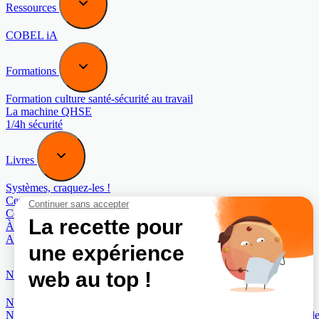
Ressources
COBEL iA
Formations
Formation culture santé-sécurité au travail
La machine QHSE
1/4h sécurité
Livres
Systèmes, craquez-les !
Cerveaux, craquez-les !
Contre Mesure (au manuel de sabotage de la CIA)
À l’origine de vos talents
Au-delà des apparences
Normes
Norme COBEL 40442 : Management du bon sens
Norme COBEL 40443 : Management de la Maturité organisationnell