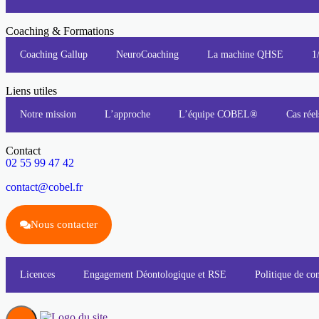
Coaching & Formations
Coaching Gallup
NeuroCoaching
La machine QHSE
1
Liens utiles
Notre mission
L’approche
L’équipe COBEL®
Cas réel
Contact
02 55 99 47 42
contact@cobel.fr
Nous contacter
Licences
Engagement Déontologique et RSE
Politique de con