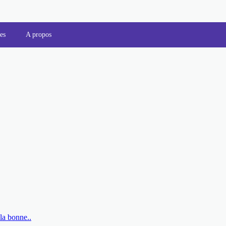
es
A propos
la bonne..