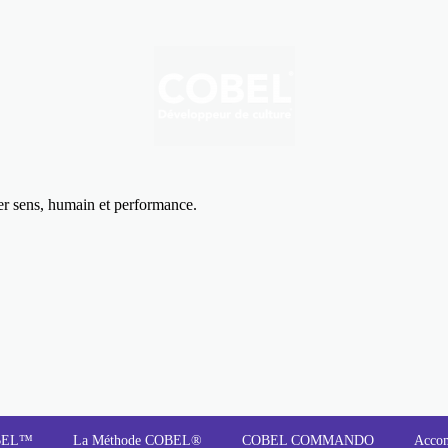
uer sens, humain et performance.
OBEL™
La Méthode COBEL®
COBEL COMMANDO
Acco