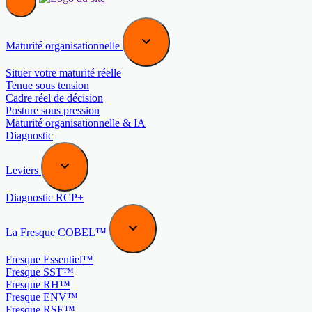
Maturité organisationnelle
Situer votre maturité réelle
Tenue sous tension
Cadre réel de décision
Posture sous pression
Maturité organisationnelle & IA
Diagnostic
Leviers
Diagnostic RCP+
La Fresque COBEL™
Fresque Essentiel™
Fresque SST™
Fresque RH™
Fresque ENV™
Fresque RSE™