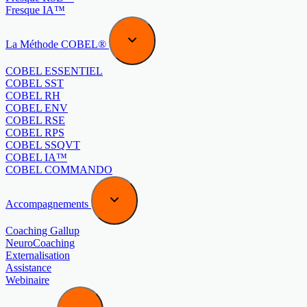
Fresque IA™
La Méthode COBEL®
COBEL ESSENTIEL
COBEL SST
COBEL RH
COBEL ENV
COBEL RSE
COBEL RPS
COBEL SSQVT
COBEL IA™
COBEL COMMANDO
Accompagnements
Coaching Gallup
NeuroCoaching
Externalisation
Assistance
Webinaire