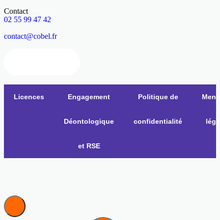
Contact
02 55 99 47 42
contact@cobel.fr
Nous contacter
Licences
Engagement
Politique de
Ment
Déontologique
confidentialité
léga
et RSE