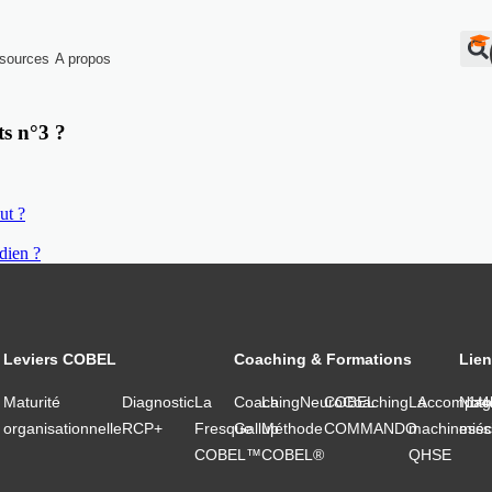
sources
A propos
ts n°3 ?
ut ?
dien ?
Leviers COBEL
Coaching & Formations
Lien
Maturité
Diagnostic
La
Coaching
La
NeuroCoaching
COBEL
La
Accompag
Notr
1/4
organisationnelle
RCP+
Fresque
Gallup
Méthode
COMMANDO
machine
miss
séc
COBEL™
COBEL®
QHSE