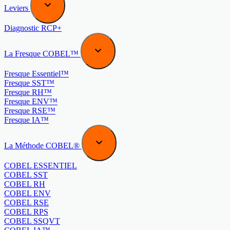
Leviers
Diagnostic RCP+
La Fresque COBEL™
Fresque Essentiel™
Fresque SST™
Fresque RH™
Fresque ENV™
Fresque RSE™
Fresque IA™
La Méthode COBEL®
COBEL ESSENTIEL
COBEL SST
COBEL RH
COBEL ENV
COBEL RSE
COBEL RPS
COBEL SSQVT