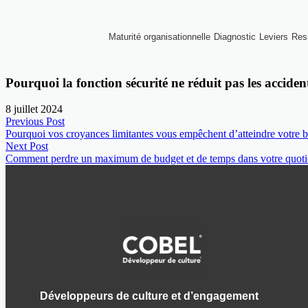
Maturité organisationnelle
Diagnostic
Leviers
Res
Pourquoi la fonction sécurité ne réduit pas les acciden
8 juillet 2024
Previous Post
Pourquoi vos croyances limitantes vous empêchent d’atteindre votre b
Next Post
Comment perdre un maximum de budget et de temps dans votre quoti
Développeurs de culture et d’engagement