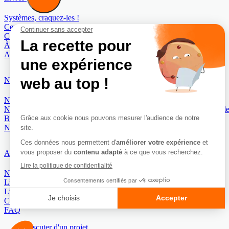
Systèmes, craquez-les !
Cerveaux, craquez-les !
Contre Mesure (au manuel de sabotage de la CIA)
À l’origine de vos talents
Au-delà des apparences
Normes
Norme COBEL 40442 : Management du bon sens
Norme COBEL 40443 : Management de la Maturité organisationnell
Blog
Newsletter
A propos
Notre mission
L’approche
L’équipe COBEL®
Cas réels
FAQ
Discuter d'un projet