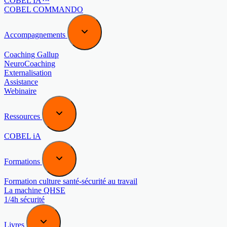
COBEL IA™
COBEL COMMANDO
Accompagnements
Coaching Gallup
NeuroCoaching
Externalisation
Assistance
Webinaire
Ressources
COBEL iA
Formations
Formation culture santé-sécurité au travail
La machine QHSE
1/4h sécurité
Livres