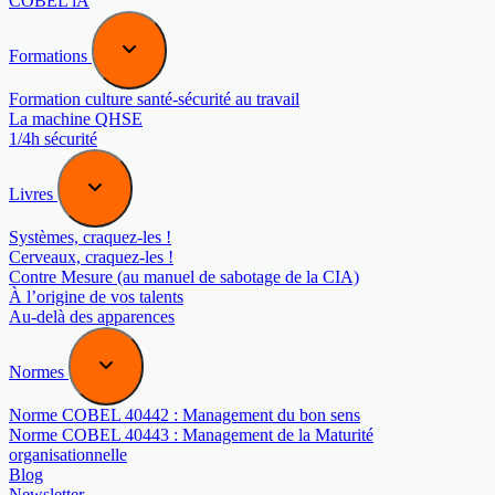
COBEL iA
Formations
Formation culture santé-sécurité au travail
La machine QHSE
1/4h sécurité
Livres
Systèmes, craquez-les !
Cerveaux, craquez-les !
Contre Mesure (au manuel de sabotage de la CIA)
À l’origine de vos talents
Au-delà des apparences
Normes
Norme COBEL 40442 : Management du bon sens
Norme COBEL 40443 : Management de la Maturité
organisationnelle
Blog
Newsletter