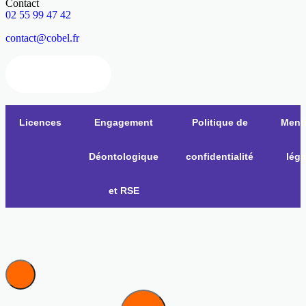
Contact
02 55 99 47 42
contact@cobel.fr
Nous contacter
Licences
Engagement
Politique de
Ment
Déontologique
confidentialité
léga
et RSE