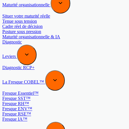
Maturité organisationnelle
Situer votre maturité réelle
Tenue sous tension
Cadre réel de décision
Posture sous pression
Maturité organisationnelle & IA
Diagnostic
Leviers
Diagnostic RCP+
La Fresque COBEL™
Fresque Essentiel™
Fresque SST™
Fresque RH™
Fresque ENV™
Fresque RSE™
Fresque IA™