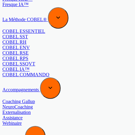
Fresque IA™
La Méthode COBEL®
COBEL ESSENTIEL
COBEL SST
COBEL RH
COBEL ENV
COBEL RSE
COBEL RPS
COBEL SSQVT
COBEL IA™
COBEL COMMANDO
Accompagnements
Coaching Gallup
NeuroCoaching
Externalisation
Assistance
Webinaire