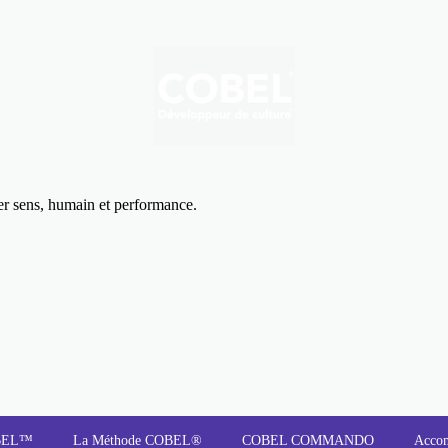
uer sens, humain et performance.
OBEL™
La Méthode COBEL®
COBEL COMMANDO
Acco