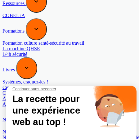
Ressources
COBEL iA
Formations
Formation culture santé-sécurité au travail
La machine QHSE
1/4h sécurité
Livres
Systèmes, craquez-les !
Cerveaux, craquez-les !
Contre Mesure (au manuel de sabotage de la CIA)
À l’origine de vos talents
Au-delà des apparences
Normes
Norme COBEL 40442 : Management du bon sens
Norme COBEL 40443 : Management de la Maturité organisationnell