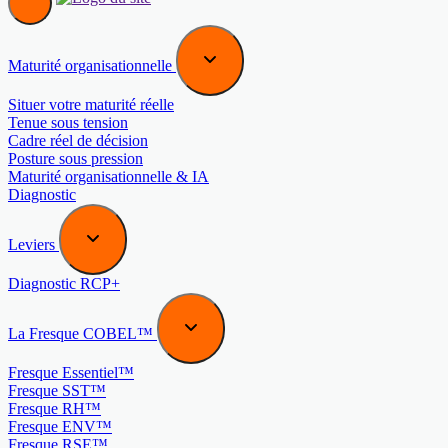
Maturité organisationnelle
Situer votre maturité réelle
Tenue sous tension
Cadre réel de décision
Posture sous pression
Maturité organisationnelle & IA
Diagnostic
Leviers
Diagnostic RCP+
La Fresque COBEL™
Fresque Essentiel™
Fresque SST™
Fresque RH™
Fresque ENV™
Fresque RSE™