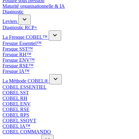
Posture sous pression
Maturité organisationnelle & IA
Diagnostic
Leviers
Diagnostic RCP+
La Fresque COBEL™
Fresque Essentiel™
Fresque SST™
Fresque RH™
Fresque ENV™
Fresque RSE™
Fresque IA™
La Méthode COBEL®
COBEL ESSENTIEL
COBEL SST
COBEL RH
COBEL ENV
COBEL RSE
COBEL RPS
COBEL SSQVT
COBEL IA™
COBEL COMMANDO