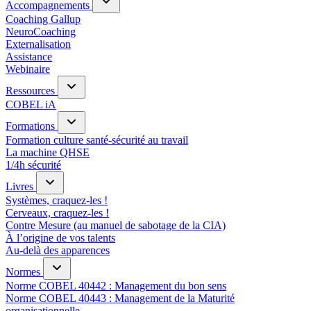
Accompagnements
Coaching Gallup
NeuroCoaching
Externalisation
Assistance
Webinaire
Ressources
COBEL iA
Formations
Formation culture santé-sécurité au travail
La machine QHSE
1/4h sécurité
Livres
Systèmes, craquez-les !
Cerveaux, craquez-les !
Contre Mesure (au manuel de sabotage de la CIA)
À l’origine de vos talents
Au-delà des apparences
Normes
Norme COBEL 40442 : Management du bon sens
Norme COBEL 40443 : Management de la Maturité
organisationnelle