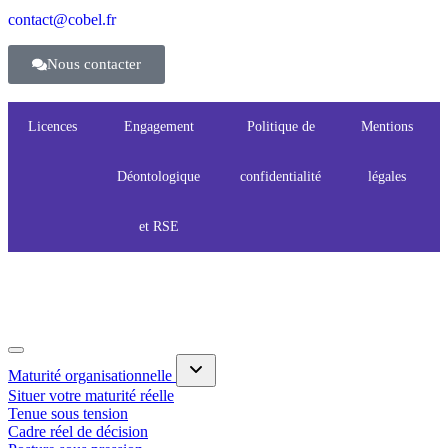
contact@cobel.fr
Nous contacter
Licences
Engagement
Politique de
Mentions
Déontologique
confidentialité
légales
et RSE
Maturité organisationnelle
Situer votre maturité réelle
Tenue sous tension
Cadre réel de décision