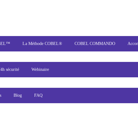
OBEL™
La Méthode COBEL®
COBEL COMMANDO
Acco
/4h sécurité
Webinaire
s
Blog
FAQ