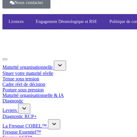
Nous contacter
Licences
Engagement Déontologique et RSE
Politique de con
Maturité organisationnelle
Situer votre maturité réelle
Tenue sous tension
Cadre réel de décision
Posture sous pression
Maturité organisationnelle & IA
Diagnostic
Leviers
Diagnostic RCP+
La Fresque COBEL™
Fresque Essentiel™