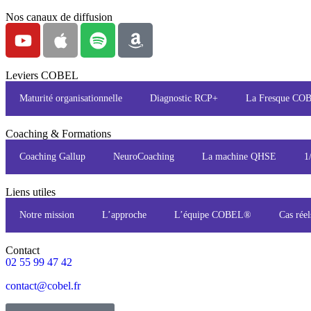
Nos canaux de diffusion
Leviers COBEL
Maturité organisationnelle
Diagnostic RCP+
La Fresque C
Coaching & Formations
Coaching Gallup
NeuroCoaching
La machine QHSE
1
Liens utiles
Notre mission
L’approche
L’équipe COBEL®
Cas réel
Contact
02 55 99 47 42
contact@cobel.fr