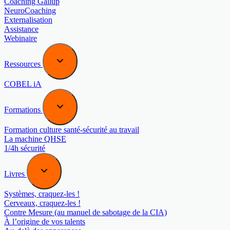
Coaching Gallup
NeuroCoaching
Externalisation
Assistance
Webinaire
Ressources
COBEL iA
Formations
Formation culture santé-sécurité au travail
La machine QHSE
1/4h sécurité
Livres
Systèmes, craquez-les !
Cerveaux, craquez-les !
Contre Mesure (au manuel de sabotage de la CIA)
À l’origine de vos talents