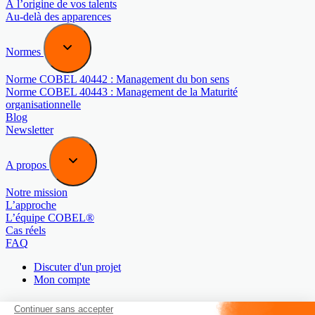
À l’origine de vos talents
Au-delà des apparences
Normes
Norme COBEL 40442 : Management du bon sens
Norme COBEL 40443 : Management de la Maturité
organisationnelle
Blog
Newsletter
A propos
Notre mission
L’approche
L’équipe COBEL®
Cas réels
FAQ
Discuter d'un projet
Mon compte