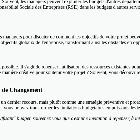
cial. Souvent, les managers peuvent exploiter les budgets d'autres départe
onsabilité Sociale des Entreprises (RSE) dans les budgets d'autres serv
es managers pour discuter de comment les objectifs de votre projet peuv
bjectifs globaux de l'entreprise, transformant ainsi les obstacles en op
ossible. Il s'agit de repenser l'utilisation des ressources existantes pou
anière créative pour soutenir votre projet ? Souvent, vous découvrirez
ur de Changement
 un dernier recours, mais plutôt comme une stratégie préventive et proa
se, vous pouvez transformer les limitations budgétaires en puissants levie
fisant" budget, souvenez-vous que c'est une invitation à repenser, à in