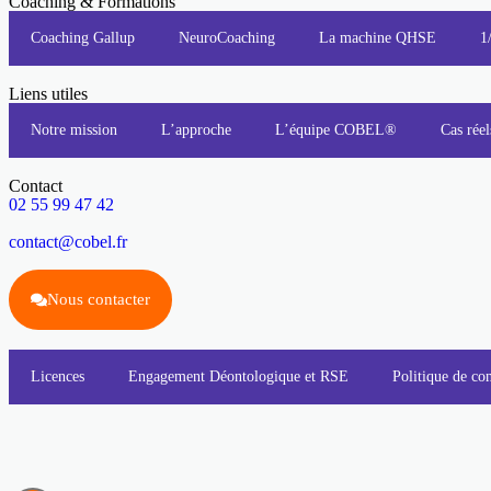
Coaching & Formations
Coaching Gallup
NeuroCoaching
La machine QHSE
1
Liens utiles
Notre mission
L’approche
L’équipe COBEL®
Cas réel
Contact
02 55 99 47 42
contact@cobel.fr
Nous contacter
Licences
Engagement Déontologique et RSE
Politique de con