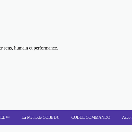
uer sens, humain et performance.
OBEL™
La Méthode COBEL®
COBEL COMMANDO
Acco