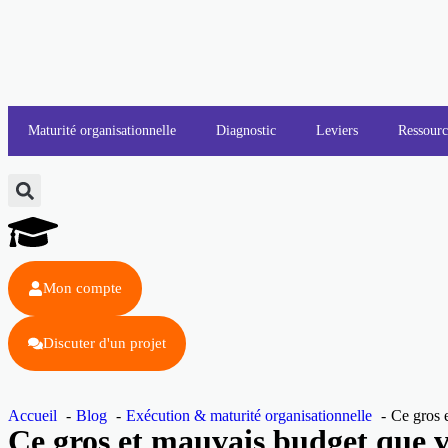
Maturité organisationnelle
Diagnostic
Leviers
Ressourc
Mon compte
Discuter d'un projet
Accueil
Blog
Exécution & maturité organisationnelle
Ce gros 
Ce gros et mauvais budget que v