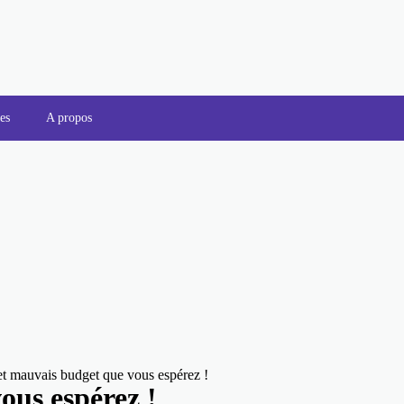
es
A propos
et mauvais budget que vous espérez !
ous espérez !