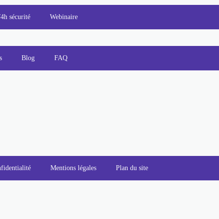
/4h sécurité
Webinaire
s
Blog
FAQ
fidentialité
Mentions légales
Plan du site