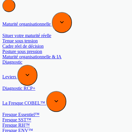
Maturité organisationnelle
Situer votre maturité réelle
Tenue sous tension
Cadre réel de décision
Posture sous pression
Maturité organisationnelle & IA
Diagnostic
Leviers
Diagnostic RCP+
La Fresque COBEL™
Fresque Essentiel™
Fresque SST™
Fresque RH™
Fresque ENV™