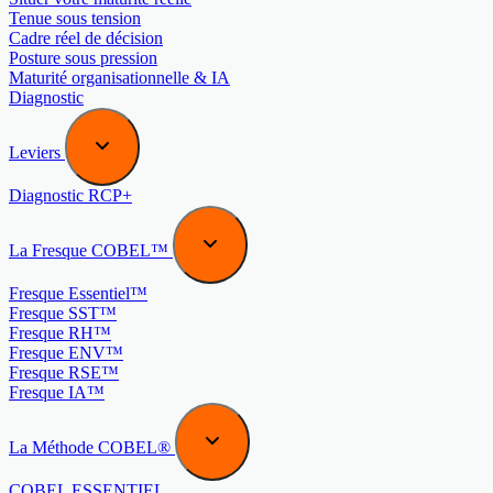
Tenue sous tension
Cadre réel de décision
Posture sous pression
Maturité organisationnelle & IA
Diagnostic
Leviers
Diagnostic RCP+
La Fresque COBEL™
Fresque Essentiel™
Fresque SST™
Fresque RH™
Fresque ENV™
Fresque RSE™
Fresque IA™
La Méthode COBEL®
COBEL ESSENTIEL