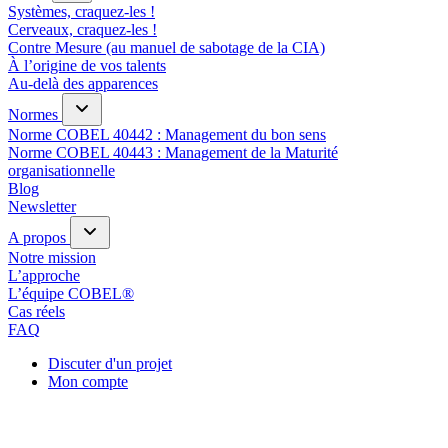
Systèmes, craquez-les !
Cerveaux, craquez-les !
Contre Mesure (au manuel de sabotage de la CIA)
À l’origine de vos talents
Au-delà des apparences
Normes
Norme COBEL 40442 : Management du bon sens
Norme COBEL 40443 : Management de la Maturité
organisationnelle
Blog
Newsletter
A propos
Notre mission
L’approche
L’équipe COBEL®
Cas réels
FAQ
Discuter d'un projet
Mon compte