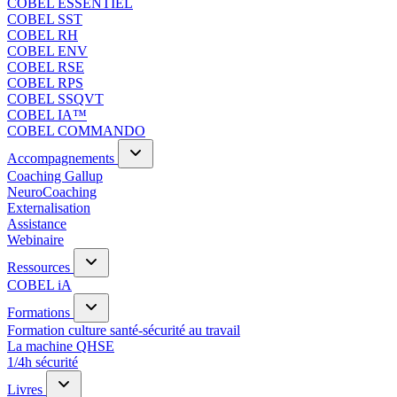
COBEL ESSENTIEL
COBEL SST
COBEL RH
COBEL ENV
COBEL RSE
COBEL RPS
COBEL SSQVT
COBEL IA™
COBEL COMMANDO
Accompagnements
Coaching Gallup
NeuroCoaching
Externalisation
Assistance
Webinaire
Ressources
COBEL iA
Formations
Formation culture santé-sécurité au travail
La machine QHSE
1/4h sécurité
Livres