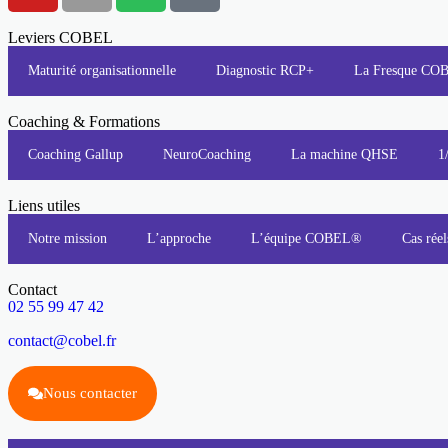
Leviers COBEL
Maturité organisationnelle
Diagnostic RCP+
La Fresque C
Coaching & Formations
Coaching Gallup
NeuroCoaching
La machine QHSE
1
Liens utiles
Notre mission
L’approche
L’équipe COBEL®
Cas réel
Contact
02 55 99 47 42
contact@cobel.fr
Nous contacter