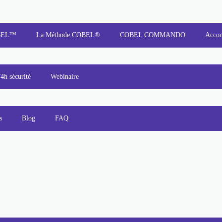
OBEL™
La Méthode COBEL®
COBEL COMMANDO
Acco
/4h sécurité
Webinaire
s
Blog
FAQ