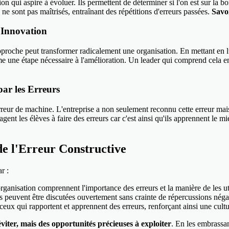
on qui aspire à évoluer. Ils permettent de déterminer si l'on est sur la bon
e sont pas maîtrisés, entraînant des répétitions d'erreurs passées.
Savoi
'Innovation
 approche peut transformer radicalement une organisation. En mettant en
mme une étape nécessaire à l'amélioration. Un leader qui comprend cela 
ar les Erreurs
eur de machine. L'entreprise a non seulement reconnu cette erreur mais
nt les élèves à faire des erreurs car c'est ainsi qu'ils apprennent le m
de l'Erreur Constructive
r :
ganisation comprennent l'importance des erreurs et la manière de les ut
 peuvent être discutées ouvertement sans crainte de répercussions néga
x qui rapportent et apprennent des erreurs, renforçant ainsi une cultu
viter, mais des opportunités précieuses à exploiter
. En les embrassan