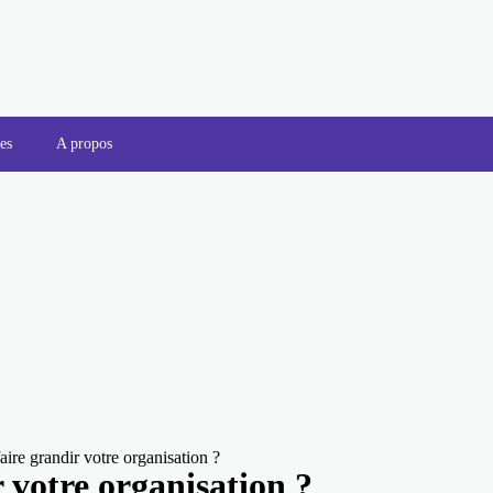
es
A propos
ire grandir votre organisation ?
 votre organisation ?