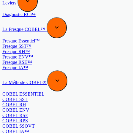
Leviers
Diagnostic RCP+
La Fresque COBEL™
Fresque Essentiel™
Fresque SST™
Fresque RH™
Fresque ENV™
Fresque RSE™
Fresque IA™
La Méthode COBEL®
COBEL ESSENTIEL
COBEL SST
COBEL RH
COBEL ENV
COBEL RSE
COBEL RPS
COBEL SSQVT
COBEL IA™