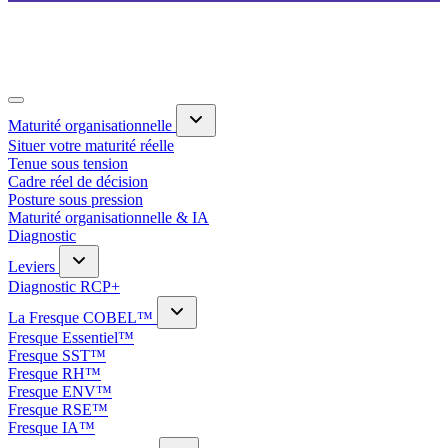
Maturité organisationnelle
Situer votre maturité réelle
Tenue sous tension
Cadre réel de décision
Posture sous pression
Maturité organisationnelle & IA
Diagnostic
Leviers
Diagnostic RCP+
La Fresque COBEL™
Fresque Essentiel™
Fresque SST™
Fresque RH™
Fresque ENV™
Fresque RSE™
Fresque IA™