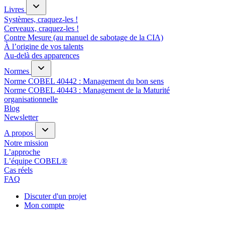
Livres
Systèmes, craquez-les !
Cerveaux, craquez-les !
Contre Mesure (au manuel de sabotage de la CIA)
À l’origine de vos talents
Au-delà des apparences
Normes
Norme COBEL 40442 : Management du bon sens
Norme COBEL 40443 : Management de la Maturité
organisationnelle
Blog
Newsletter
A propos
Notre mission
L’approche
L’équipe COBEL®
Cas réels
FAQ
Discuter d'un projet
Mon compte