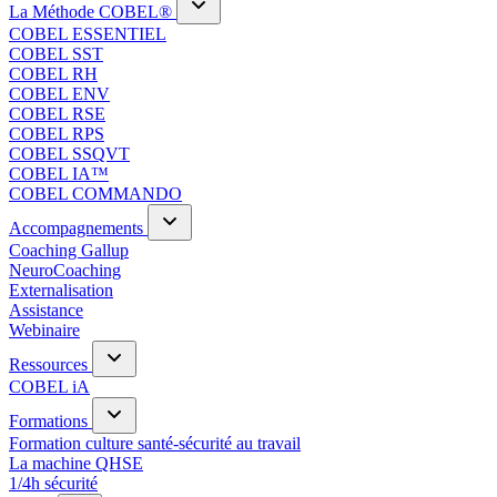
La Méthode COBEL®
COBEL ESSENTIEL
COBEL SST
COBEL RH
COBEL ENV
COBEL RSE
COBEL RPS
COBEL SSQVT
COBEL IA™
COBEL COMMANDO
Accompagnements
Coaching Gallup
NeuroCoaching
Externalisation
Assistance
Webinaire
Ressources
COBEL iA
Formations
Formation culture santé-sécurité au travail
La machine QHSE
1/4h sécurité