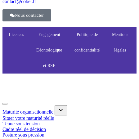
contact@cobel.fr
Nous contacter
Licences
Engagement
Politique de
Mentions
Déontologique
confidentialité
légales
et RSE
Maturité organisationnelle
Situer votre maturité réelle
Tenue sous tension
Cadre réel de décision
Posture sous pression