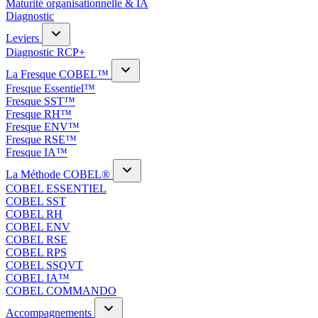
Maturité organisationnelle & IA
Diagnostic
Leviers
Diagnostic RCP+
La Fresque COBEL™
Fresque Essentiel™
Fresque SST™
Fresque RH™
Fresque ENV™
Fresque RSE™
Fresque IA™
La Méthode COBEL®
COBEL ESSENTIEL
COBEL SST
COBEL RH
COBEL ENV
COBEL RSE
COBEL RPS
COBEL SSQVT
COBEL IA™
COBEL COMMANDO
Accompagnements