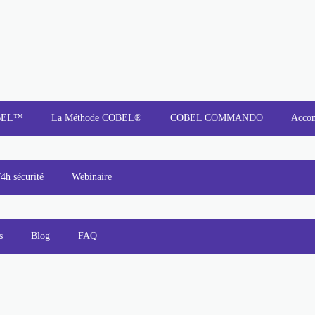
OBEL™
La Méthode COBEL®
COBEL COMMANDO
Acco
/4h sécurité
Webinaire
s
Blog
FAQ