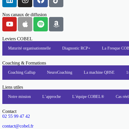
Nos canaux de diffusion
Leviers COBEL
Maturité organisationnelle
Diagnostic RCP+
La Fresque C
Coaching & Formations
Coaching Gallup
NeuroCoaching
La machine QHSE
1
Liens utiles
Notre mission
L’approche
L’équipe COBEL®
Cas réel
Contact
02 55 99 47 42
contact@cobel.fr