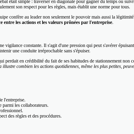
ébat était simple : traverser en diagonale pour gagner du temps ou suivr
ulement son respect pour les règles, mais établit une norme pour tous.
quipe confère au leader non seulement le pouvoir mais aussi la légitim
 entre les actions et les valeurs prônées par l'entreprise
.
une vigilance constante. Il s'agit d'une pression qui peut s'avérer épuisa
ntenir une conduite irréprochable sans s'épuiser.
ui perdait en crédibilité du fait de ses habitudes de stationnement n
a illustre combien les actions quotidiennes, même les plus petites, peu
 l'entreprise.
 parmi les collaborateurs.
rofessionnel.
pect des règles et des procédures.