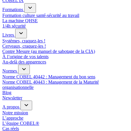
COBEL iA
Formations
Formation culture santé-sécurité au travail
La machine QHSE
1/4h sécurité
Livres
Systèmes, craquez-les !
Cerveaux, craquez-les !
Contre Mesure (au manuel de sabotage de la CIA)
À l’origine de vos talents
Au-delà des apparences
Normes
Norme COBEL 40442 : Management du bon sens
Norme COBEL 40443 : Management de la Maturité
organisationnelle
Blog
Newsletter
A propos
Notre mission
L’approche
L’équipe COBEL®
Cas réels