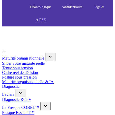
Déontologique
confidentialité
légales
et RSE
Maturité organisationnelle
Situer votre maturité réelle
Tenue sous tension
Cadre réel de décision
Posture sous pression
Maturité organisationnelle & IA
Diagnostic
Leviers
Diagnostic RCP+
La Fresque COBEL™
Fresque Essentiel™