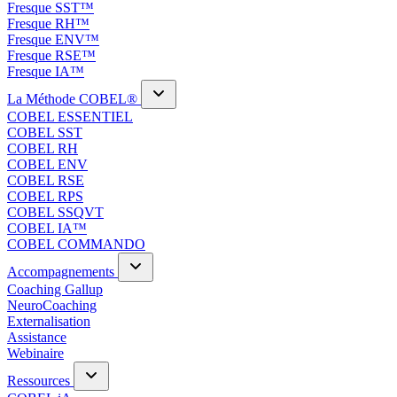
Fresque SST™
Fresque RH™
Fresque ENV™
Fresque RSE™
Fresque IA™
La Méthode COBEL®
COBEL ESSENTIEL
COBEL SST
COBEL RH
COBEL ENV
COBEL RSE
COBEL RPS
COBEL SSQVT
COBEL IA™
COBEL COMMANDO
Accompagnements
Coaching Gallup
NeuroCoaching
Externalisation
Assistance
Webinaire
Ressources