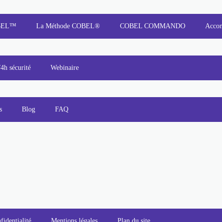
OBEL™
La Méthode COBEL®
COBEL COMMANDO
Acco
/4h sécurité
Webinaire
s
Blog
FAQ
fidentialité
Mentions légales
Plan du site