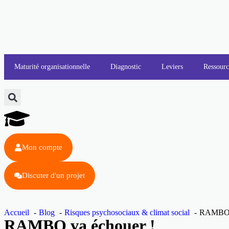
Maturité organisationnelle
Diagnostic
Leviers
Ressourc
Mon compte
Discuter d'un projet
Accueil
Blog
Risques psychosociaux & climat social
RAMBO v
RAMBO va échouer !