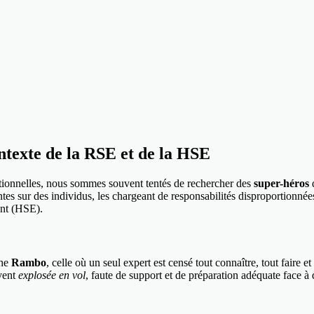
texte de la RSE et de la HSE
tionnelles, nous sommes souvent tentés de rechercher des
super-héros
q
es sur des individus, les chargeant de responsabilités disproportionnées
ent (HSE).
che
Rambo
, celle où un seul expert est censé tout connaître, tout faire et
uvent
explosée en vol
, faute de support et de préparation adéquate face à