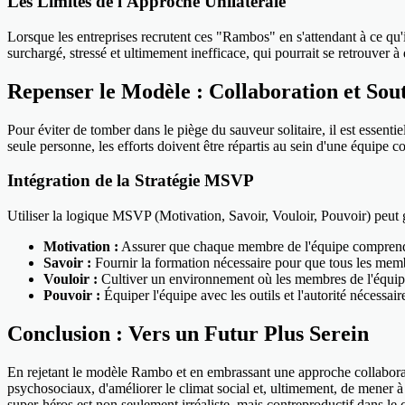
Les Limites de l'Approche Unilatérale
Lorsque les entreprises recrutent ces "Rambos" en s'attendant à ce qu
surchargé, stressé et ultimement inefficace, qui pourrait se retrouver à
Repenser le Modèle : Collaboration et Sou
Pour éviter de tomber dans le piège du sauveur solitaire, il est essen
seule personne, les efforts doivent être répartis au sein d'une équipe 
Intégration de la Stratégie MSVP
Utiliser la logique MSVP (Motivation, Savoir, Vouloir, Pouvoir) peut g
Motivation :
Assurer que chaque membre de l'équipe comprend l
Savoir :
Fournir la formation nécessaire pour que tous les membr
Vouloir :
Cultiver un environnement où les membres de l'équipe 
Pouvoir :
Équiper l'équipe avec les outils et l'autorité nécessai
Conclusion : Vers un Futur Plus Serein
En rejetant le modèle Rambo et en embrassant une approche collaborati
psychosociaux, d'améliorer le climat social et, ultimement, de mener à d
super-héros est non seulement irréaliste, mais contreproductif dans le