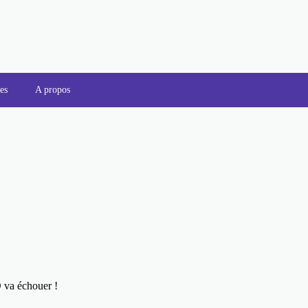
es
A propos
a échouer !