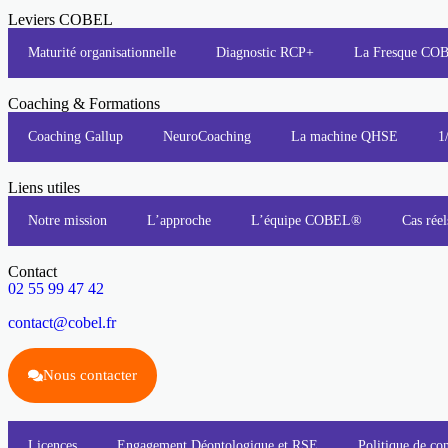
Leviers COBEL
Maturité organisationnelle
Diagnostic RCP+
La Fresque C
Coaching & Formations
Coaching Gallup
NeuroCoaching
La machine QHSE
1
Liens utiles
Notre mission
L’approche
L’équipe COBEL®
Cas réel
Contact
02 55 99 47 42
contact@cobel.fr
Nous contacter
Licences
Engagement Déontologique et RSE
Politique de con