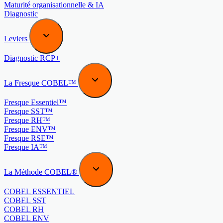
Maturité organisationnelle & IA
Diagnostic
Leviers
Diagnostic RCP+
La Fresque COBEL™
Fresque Essentiel™
Fresque SST™
Fresque RH™
Fresque ENV™
Fresque RSE™
Fresque IA™
La Méthode COBEL®
COBEL ESSENTIEL
COBEL SST
COBEL RH
COBEL ENV