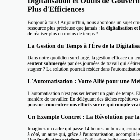
Digitalisation et Outils de Gouver
Plus d'Efficiences
Bonjour à tous ! Aujourd'hui, nous abordons un sujet cru
ressource plus précieuse que jamais :
la digitalisation e
de réaliser plus en moins de temps ?
La Gestion du Temps à l'Ère de la Digitalisa
Dans notre quotidien surchargé, la gestion efficace du te
sentent submergés
par des journées de travail qui s'étir
stagner ? La solution pourrait résider dans l'automatisati
L'Automatisation : Votre Allié pour une Me
L'automatisation n'est pas seulement un gain de temps. E
manière de travailler. En déléguant des tâches répétitive
pouvons
concentrer nos efforts sur ce qui compte vra
Un Exemple Concret : La Révolution par la
Imaginez un cadre qui passe 14 heures au bureau, courant 
à côté, un autre qui, grâce à l'automatisation, accomplit 
Une
focalisation extrême
et l'utilisation judicieuse des o