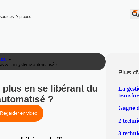
sources
A propos
ance
 avec un système automatisé ?
Plus d'
 plus en se libérant du
La gest
transfo
utomatisé ?
Gagne d
Regarder en vidéo
2 techni
3 techni