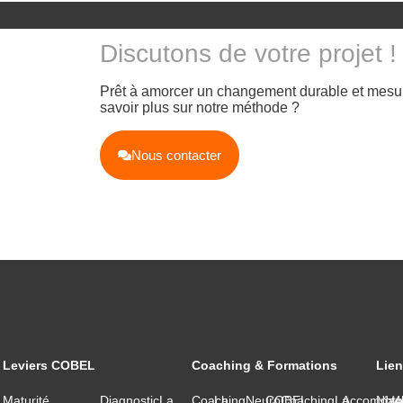
Discutons de votre projet !
Prêt à amorcer un changement durable et mesu
savoir plus sur notre méthode ?
Nous contacter
Leviers COBEL
Coaching & Formations
Lien
Maturité
Diagnostic
La
Coaching
La
NeuroCoaching
COBEL
La
Accompag
Notr
1/4