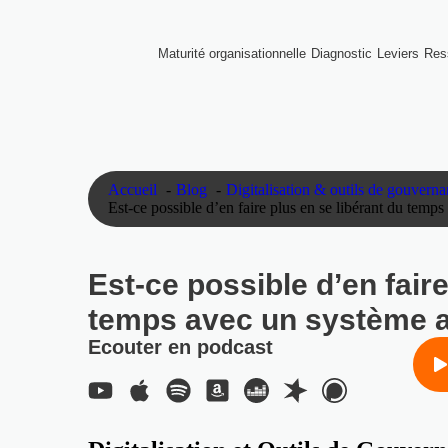
Maturité organisationnelle
Diagnostic
Leviers
Res
Accueil
Blog
Digitalisation & outils de gouvern
Est-ce possible d’en faire plus en se libérant du temps
Est-ce possible d’en faire
temps avec un système a
Ecouter en podcast