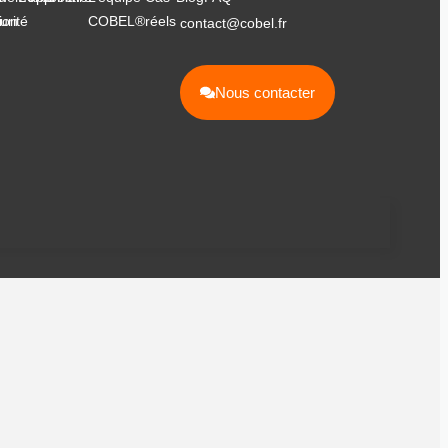
ion
urité
COBEL®
réels
contact@cobel.fr
Nous contacter