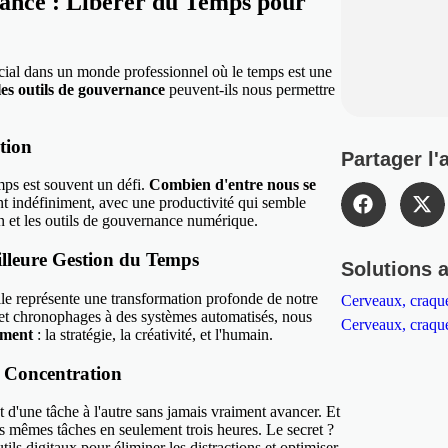
nance : Libérer du Temps pour
cial dans un monde professionnel où le temps est une
t les outils de gouvernance
peuvent-ils nous permettre
tion
Partager l'a
mps est souvent un défi.
Combien d'entre nous se
ent indéfiniment, avec une productivité qui semble
on et les outils de gouvernance numérique.
illeure Gestion du Temps
Solutions 
lle représente une transformation profonde de notre
Cerveaux, craque
s et chronophages à des systèmes automatisés, nous
Cerveaux, craque
iment
: la stratégie, la créativité, et l'humain.
 Concentration
d'une tâche à l'autre sans jamais vraiment avancer. Et
les mêmes tâches en seulement trois heures. Le secret ?
utils digitaux pour éliminer les distractions et optimiser