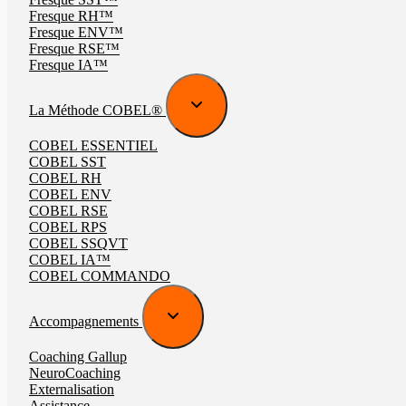
Fresque RH™
Fresque ENV™
Fresque RSE™
Fresque IA™
La Méthode COBEL®
COBEL ESSENTIEL
COBEL SST
COBEL RH
COBEL ENV
COBEL RSE
COBEL RPS
COBEL SSQVT
COBEL IA™
COBEL COMMANDO
Accompagnements
Coaching Gallup
NeuroCoaching
Externalisation
Assistance