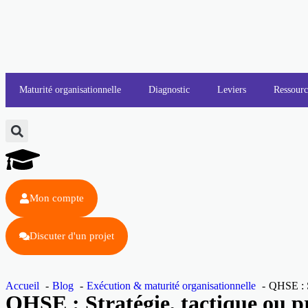
Maturité organisationnelle
Diagnostic
Leviers
Ressourc
Mon compte
Discuter d'un projet
Accueil
Blog
Exécution & maturité organisationnelle
QHSE : St
QHSE : Stratégie, tactique ou pr