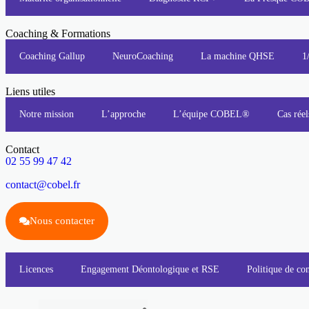
Coaching & Formations
Coaching Gallup
NeuroCoaching
La machine QHSE
1
Liens utiles
Notre mission
L’approche
L’équipe COBEL®
Cas réel
Contact
02 55 99 47 42
contact@cobel.fr
Nous contacter
Licences
Engagement Déontologique et RSE
Politique de con