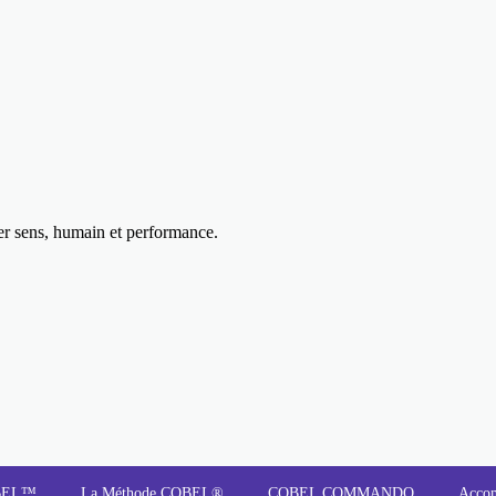
uer sens, humain et performance.
OBEL™
La Méthode COBEL®
COBEL COMMANDO
Acco