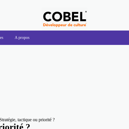
es
A propos
ratégie, tactique ou priorité ?
iorité ?