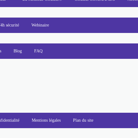
/4h sécurité
Webinaire
s
Blog
FAQ
fidentialité
Mentions légales
Plan du site