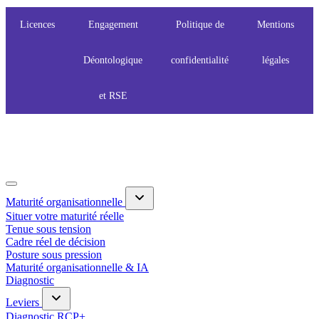
Licences
Engagement
Politique de
Mentions
Déontologique
confidentialité
légales
et RSE
Maturité organisationnelle
Situer votre maturité réelle
Tenue sous tension
Cadre réel de décision
Posture sous pression
Maturité organisationnelle & IA
Diagnostic
Leviers
Diagnostic RCP+