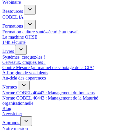
Webinaire
Ressources
COBEL iA
Formations
Formation culture santé-sécurité au travail
La machine QHSE
1/4h sécurité
Livres
Systèmes, craquez-les !
Cerveaux, craquez-les !
Contre Mesure (au manuel de sabotage de la CIA)
À l’origine de vos talents
Au-delà des apparences
Normes
Norme COBEL 40442 : Management du bon sens
Norme COBEL 40443 : Management de la Maturité
organisationnelle
Blog
Newsletter
A propos
Notre mission