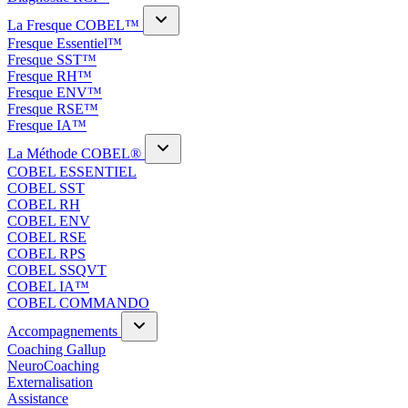
La Fresque COBEL™
Fresque Essentiel™
Fresque SST™
Fresque RH™
Fresque ENV™
Fresque RSE™
Fresque IA™
La Méthode COBEL®
COBEL ESSENTIEL
COBEL SST
COBEL RH
COBEL ENV
COBEL RSE
COBEL RPS
COBEL SSQVT
COBEL IA™
COBEL COMMANDO
Accompagnements
Coaching Gallup
NeuroCoaching
Externalisation
Assistance