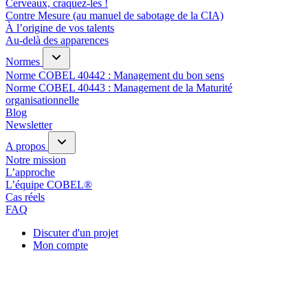
Cerveaux, craquez-les !
Contre Mesure (au manuel de sabotage de la CIA)
À l’origine de vos talents
Au-delà des apparences
Normes
Norme COBEL 40442 : Management du bon sens
Norme COBEL 40443 : Management de la Maturité
organisationnelle
Blog
Newsletter
A propos
Notre mission
L’approche
L’équipe COBEL®
Cas réels
FAQ
Discuter d'un projet
Mon compte