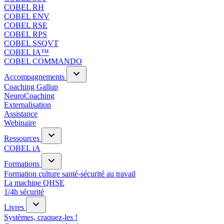
COBEL RH
COBEL ENV
COBEL RSE
COBEL RPS
COBEL SSQVT
COBEL IA™
COBEL COMMANDO
Accompagnements
Coaching Gallup
NeuroCoaching
Externalisation
Assistance
Webinaire
Ressources
COBEL iA
Formations
Formation culture santé-sécurité au travail
La machine QHSE
1/4h sécurité
Livres
Systèmes, craquez-les !