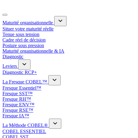
Maturité organisationnelle
Situer votre maturité réelle
Tenue sous tension
Cadre réel de décision
Posture sous pression
Maturité organisationnelle & IA
Diagnostic
Leviers
Diagnostic RCP+
La Fresque COBEL™
Fresque Essentiel™
Fresque SST™
Fresque RH™
Fresque ENV™
Fresque RSE™
Fresque IA™
La Méthode COBEL®
COBEL ESSENTIEL
COBEL SST