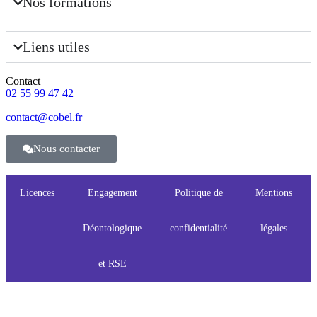
Nos formations
Liens utiles
Contact
02 55 99 47 42
contact@cobel.fr
Nous contacter
Licences
Engagement
Politique de
Mentions
Déontologique
confidentialité
légales
et RSE