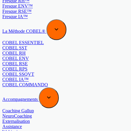
Fresque RH™
Fresque ENV™
Fresque RSE™
Fresque IA™
La Méthode COBEL®
COBEL ESSENTIEL
COBEL SST
COBEL RH
COBEL ENV
COBEL RSE
COBEL RPS
COBEL SSQVT
COBEL IA™
COBEL COMMANDO
Accompagnements
Coaching Gallup
NeuroCoaching
Externalisation
Assistance