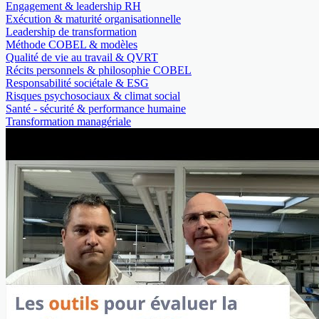
Engagement & leadership RH
Exécution & maturité organisationnelle
Leadership de transformation
Méthode COBEL & modèles
Qualité de vie au travail & QVRT
Récits personnels & philosophie COBEL
Responsabilité sociétale & ESG
Risques psychosociaux & climat social
Santé - sécurité & performance humaine
Transformation managériale